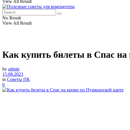
View All Result
No Result
View All Result
Как купить билеты в Cпас на
by
admin
15.08.2023
in
Советы ПК
0