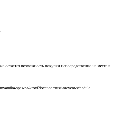
.
аче остается возможность покупки непосредственно на месте в
atnika-spas-na-krovi?location=russia#event-schedule.