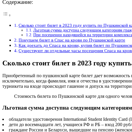
Содержание:
Сколько стоит билет в 2023 году купить по Пушкинской к
Льготная сумма доступна следующим категориям граж
При посещении находящейся на территории комплекса
Покупаем билет в Спас на крови по Пушкинской карте
Как доехать до Спаса на крови, купив билет по Пушкинск
Существуют ли отдельные часы посещения Спаса на кров
Сколько стоит билет в 2023 году купит
Приобретенный по пушкинской карте билет дает возможность п
исключительно, когда фамилия, имя и отчества в удостоверен
турникета на входе происходит гашение и допуск на территори
Стоимость билета по Пушкинской карте для одного челове
Льготная сумма доступна следующим категориям
обладатели удостоверения International Student Identity Card (
дети до восемнадцати лет, учащиеся РФ и РБ – вход 200 руб
граждане России и Беларуси, вышедшие на пенсию (женского