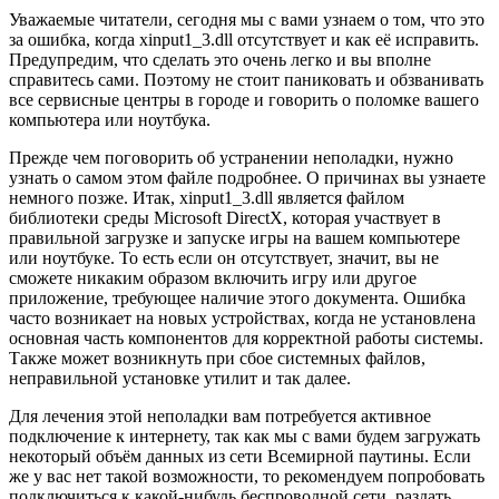
Уважаемые читатели, сегодня мы с вами узнаем о том, что это
за ошибка, когда xinput1_3.dll отсутствует и как её исправить.
Предупредим, что сделать это очень легко и вы вполне
справитесь сами. Поэтому не стоит паниковать и обзванивать
все сервисные центры в городе и говорить о поломке вашего
компьютера или ноутбука.
Прежде чем поговорить об устранении неполадки, нужно
узнать о самом этом файле подробнее. О причинах вы узнаете
немного позже. Итак, xinput1_3.dll является файлом
библиотеки среды Microsoft DirectX, которая участвует в
правильной загрузке и запуске игры на вашем компьютере
или ноутбуке. То есть если он отсутствует, значит, вы не
сможете никаким образом включить игру или другое
приложение, требующее наличие этого документа. Ошибка
часто возникает на новых устройствах, когда не установлена
основная часть компонентов для корректной работы системы.
Также может возникнуть при сбое системных файлов,
неправильной установке утилит и так далее.
Для лечения этой неполадки вам потребуется активное
подключение к интернету, так как мы с вами будем загружать
некоторый объём данных из сети Всемирной паутины. Если
же у вас нет такой возможности, то рекомендуем попробовать
подключиться к какой-нибудь беспроводной сети, раздать