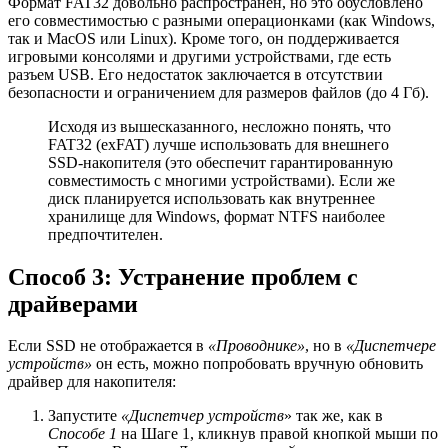
Формат FAT32 довольно распространен, но это обусловлено
его совместимостью с разными операционками (как Windows,
так и MacOS или Linux). Кроме того, он поддерживается
игровыми консолями и другими устройствами, где есть
разъем USB. Его недостаток заключается в отсутствии
безопасности и ограничением для размеров файлов (до 4 Гб).
Исходя из вышесказанного, несложно понять, что
FAT32 (exFAT) лучше использовать для внешнего
SSD-накопителя (это обеспечит гарантированную
совместимость с многими устройствами). Если же
диск планируется использовать как внутреннее
хранилище для Windows, формат NTFS наиболее
предпочтителен.
Способ 3: Устранение проблем с
драйверами
Если SSD не отображается в
«Проводнике»
, но в
«Диспетчере
устройств»
он есть, можно попробовать вручную обновить
драйвер для накопителя:
Запустите
«Диспетчер устройств
» так же, как в
Способе 1
на Шаге 1, кликнув правой кнопкой мыши по