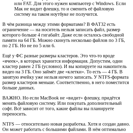
или FAT. Для этого нужен компьютер с Windows. Если
Мак не видит флешку, то и сменить её файловую
систему на таком ноутбуке не получится.
В чём разница между этими форматами? В ФАТ32 есть
ограничение — на носитель нельзя записать файл, размер
которого больше 4 гигабайт. Даже если осталось свободной
памяти на 64 ГБ. Можно скинуть несколько файлов по 3 ГБ,
по 2 ГБ. Но не по 5 или 6.
Ещё у ФС разные размеры кластеров. Это что-то вроде
«ячеек», в которых хранится информация. Допустим, один
кластер равен 2 ГБ (условно). И вы копируете на накопитель
видео на 3 ГБ. Оно займёт две «клетки». То есть — 4 ГБ. В
занятую ячейку уже нельзя ничего записать. У NTFS-формата
размер кластеров меньше. Соответственно, в него поместится
больше данных.
ВАЖНО. Но если MacBook не «видит» флешку, придётся
менять файловую систему. Или покупать дополнительный
софт. Всё зависит от того, какие файлы вы планируете
переносить.
NTFS — относительно новая разработка. Хотя и создан давно.
Он может работать с большими файлами. В нём оптимально