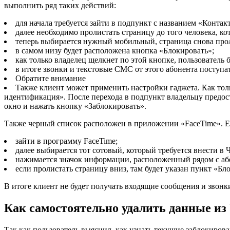
выполнить ряд таких действий:
для начала требуется зайти в подпункт с названием «Контак
далее необходимо пролистать страницу до того человека, ко
теперь выбирается нужный мобильный, страница снова про
в самом низу будет расположена кнопка «Блокировать»;
как только владелец щелкнет по этой кнопке, пользователь 
в итоге звонки и текстовые СМС от этого абонента поступат
Обратите внимание
Также клиент может применить настройки гаджета. Как толь
идентификация». После перехода в подпункт владельцу предост
окно и нажать кнопку «Заблокировать».
Также черный список расположен в приложении «FaceTime». Ес
зайти в программу FaceTime;
далее выбирается тот сотовый, который требуется внести в 
нажимается значок информации, расположенный рядом с аб
если пролистать страницу вниз, там будет указан пункт «Бл
В итоге клиент не будет получать входящие сообщения и звонк
Как самостоятельно удалить данные из
Так как пользователь выяснил, как узнать текущие заблокиров