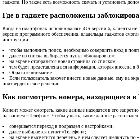
гаджета. Но также есть возможность скачать и установить доп
Где в гаджете расположены заблокиро
Когда на смартфонах использовалась iOS версии 6, клиенты н
версию программного обеспечения, владельцы гаджетов смогли 
инструкции:
чтобы выполнить поиск, необходимо совершить вход в подп
далее из списка выбирается пункт «Блокировки»;
на экране отобразится новая страница со списком;
там будет представлена вся информация, которая внесена в б
Обратите внимание
Если пользователь захочет внести новые данные, ему на эк
подтвердить свое решение.
Как посмотреть номера, находящиеся в
Клиент может смотреть, какие данные находятся в его запретн
названием «Телефон». Чтобы узнать, какие данные расположены
совершается переход в подраздел с настройками;
далее выбирается пункт «Телефон»;
на экране высветится перечень, в нем следует щелкнуть по