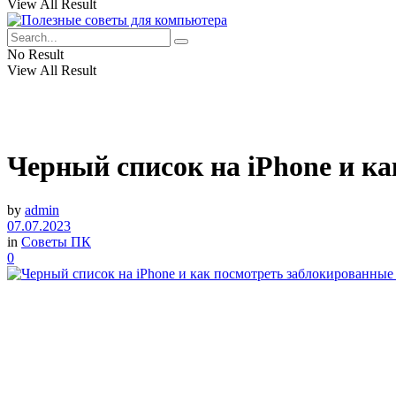
View All Result
No Result
View All Result
Черный список на iPhone и к
by
admin
07.07.2023
in
Советы ПК
0