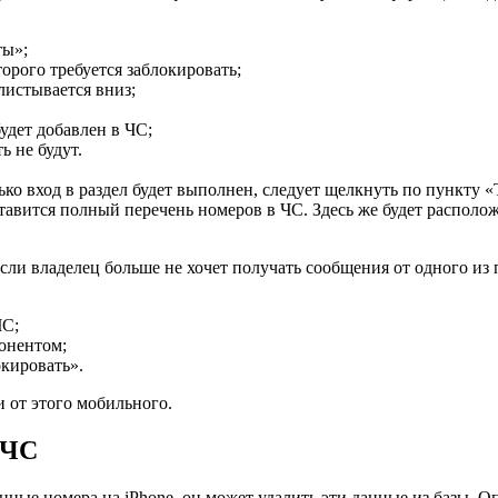
ты»;
торого требуется заблокировать;
листывается вниз;
будет добавлен в ЧС;
ь не будут.
ко вход в раздел будет выполнен, следует щелкнуть по пункту 
авится полный перечень номеров в ЧС. Здесь же будет располож
ли владелец больше не хочет получать сообщения от одного из 
ЧС;
онентом;
окировать».
и от этого мобильного.
 ЧС
анные номера на iPhone, он может удалить эти данные из базы. 