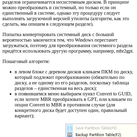
разделов ограничивается несистемным диском. В принципе
можно преобразовать и системный, но только если он
единственный в системе, однако эту процедуру следует
выполнять загрузочной версией утилиты (алгоритм, как это
сделать, мы опишем в следующем разделе).
Попытка конвертировать системный диск с большой
вероятностью закончится тем, что Windows перестанет
загружаться, поэтому для преобразования системного раздела
придётся использовать другую программу, например, mbr2gpt.
Пошаговый алгоритм:
в левом блоке с деревом дисков кликаем ПКМ по диску,
который подлежит преобразованию (обязательно по
диску, а не одному из его разделов, поскольку таблица
разделов – единственная на весь диск);
в появившемся меню выбираем пункт Convert to GUID,
если хотите MBR преобразовать в GPT, или кликаем по
опции Convert to MBR в противном случае (для
конкретного диска будет доступен один, правильный
вариант);