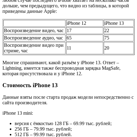
любом случае последнего iPhone хватает на несколько часов
дольше, чем предыдущего, что видно из таблицы, в которой
приведены данные Apple:
iPhone 12
iPhone 13
Воспроизведение видео, час
17
22
Воспроизведение аудио, час
65
75
Воспроизведение видео при
11
20
стриме, час
Многие спрашивают, какой разъём у iPhone 13. Ответ –
Lightning, имеется также беспроводная зарядка MagSafe,
которая присутствовала и у iPhone 12.
Стоимость iPhone 13
Данные взяты после старта продаж модели непосредственно с
сайта производителя.
iPhone 13 mini:
версия с ёмкостью 128 ГБ – 69.99 тыс. рублей;
256 ГБ – 79.99 тыс. рублей;
512 ГБ – 99.99 тыс. рублей.