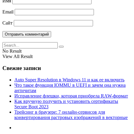
Имя
Email
Сайт
No Result
View All Result
Свежие записи
Auto Super Resolution в Windows 11 и как ее включить
Что такое функция IOMMU в UEFI и зачем она нужна
античитам
Исправление флешки, которая приобрела RAW-формат
Как вручную получить и установить сертификаты
Secure Boot 2023
Трейсинг в браузере: 7 онлайн-сервисов для
конвертирования растровых изображений в векторные